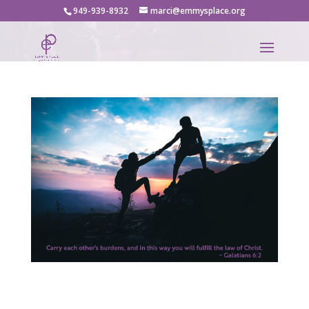
949-939-8932
marci@emmysplace.org